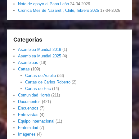
Nota de apoyo al Papa León
24-04-2026
Crónica Mes de Nazaret , Chile, febrero 2026
17-04-2026
Categorías
Asamblea Mundial 2019
(1)
Asamblea Mundial 2025
(4)
Asambleas
(18)
Cartas
(109)
Cartas de Aurelio
(33)
Cartas de Carlos Roberto
(2)
Cartas de Eric
(14)
Comunidad Horeb
(211)
Documentos
(421)
Encuentros
(7)
Entrevistas
(4)
Equipo internacional
(11)
Fraternidad
(7)
Imágenes
(4)