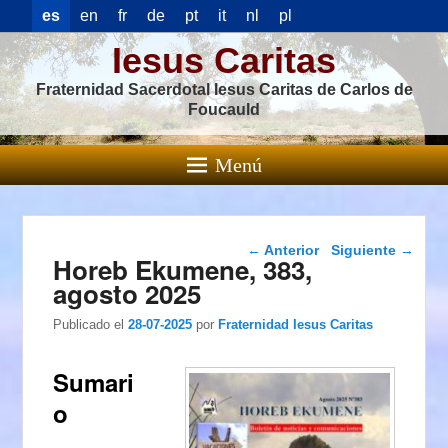
es
en
fr
de
pt
it
nl
pl
Iesus Caritas
Fraternidad Sacerdotal Iesus Caritas de Carlos de
Foucauld
Menú
Navegación de
←
Anterior
Siguiente
→
Horeb Ekumene, 383,
entradas
agosto 2025
Publicado el
28-07-2025
por
Fraternidad Iesus Caritas
Sumari
o