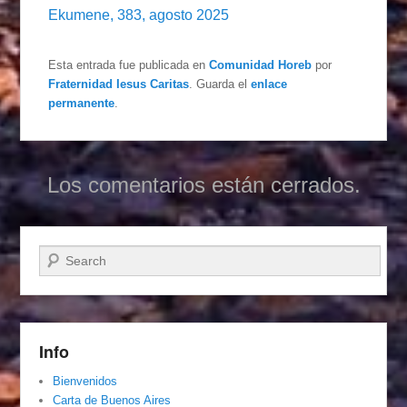
Ekumene, 383, agosto 2025
Esta entrada fue publicada en
Comunidad Horeb
por
Fraternidad Iesus Caritas
. Guarda el
enlace
permanente
.
Los comentarios están cerrados.
Buscar
Info
Bienvenidos
Carta de Buenos Aires